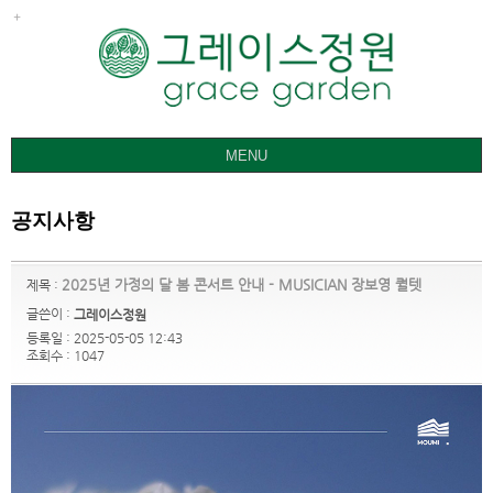
MENU
그레이스정원
공지사항
갤러리
요금ㅣ관람안내
2025년 가정의 달 봄 콘서트 안내 - MUSICIAN 장보영 퀄텟
제목 :
공지사항
글쓴이 :
그레이스정원
등록일 : 2025-05-05 12:43
오시는 길
조회수 : 1047