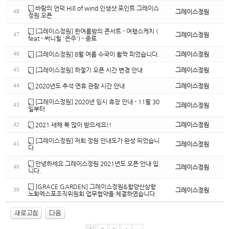
바람의 언덕 Hill of wind 인생샷 포인트 그레이스
그레이스정원
48
정원 오픈
[그레이스정원] 한여름밤의 콘서트 - 여행스케치 (
그레이스정원
47
feat - 써니힐 '은주') - 종료
[그레이스정원] 8월 여름 수국이 활짝 피었습니다.
그레이스정원
46
[그레이스정원] 하절기 오픈 시간 변경 안내
그레이스정원
45
2020년도 추석 연휴 관람 시간 안내
그레이스정원
44
[그레이스정원] 2020년 임시 휴장 안내 - 11월 30
그레이스정원
43
일부터
2021 새해 복 많이 받으세요!!
그레이스정원
42
[그레이스정원] 저희 정원 안내도가 완성 되었습니
그레이스정원
41
다.
안녕하세요 그레이스정원 2021년도 오픈 안내 입
그레이스정원
40
니다.
[GRACE GARDEN] 그레이스정원&함양산삼항
그레이스정원
39
노화엑스포조직위원회 업무협약을 체결하였습니다.