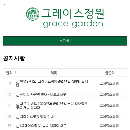
MENU
그레이스정원
공지사항
갤러리
요금ㅣ관람안내
번호
제목
글쓴이
공지사항
안녕하세요. 그레이스정원 6월25일 OPEN 합니
그레이스정원
53
다.
오시는 길
신미식 사진전 안내 - 바오밥나무
그레이스정원
52
오픈 이벤트 2020년도 6월 25일 부터 일주일간
그레이스정원
51
무료 개방 합니다.
그레이스정원 입장 안내
그레이스정원
50
[그레이스정원] 숲속 갤러리 오픈
그레이스정원
49